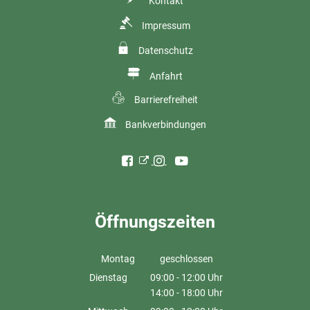
Kontakt
Impressum
Datenschutz
Anfahrt
Barrierefreiheit
Bankverbindungen
Öffnungszeiten
Montag
geschlossen
Dienstag
09:00
-
12:00
Uhr
14:00
-
18:00
Von 09:00 bis 12:00 Uhr
Uhr
Von 14:00 bis 18:00 Uhr