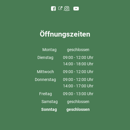
Öffnungszeiten
Montag
geschlossen
Dienstag
09:00
-
12:00
Uhr
14:00
-
18:00
Von 09:00 bis 12:00 Uhr
Uhr
Von 14:00 bis 18:00 Uhr
Mittwoch
09:00
-
12:00
Uhr
Von 09:00 bis 12:00 Uhr
Donnerstag
09:00
-
12:00
Uhr
14:00
-
17:00
Von 09:00 bis 12:00 Uhr
Uhr
Von 14:00 bis 17:00 Uhr
Freitag
09:00
-
13:00
Uhr
Von 09:00 bis 13:00 Uhr
Samstag
geschlossen
Sonntag
geschlossen