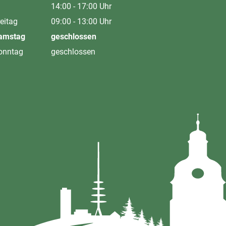
Von 09:00 bis 12:00 Uhr
14:00
-
17:00
Uhr
Von 14:00 bis 17:00 Uhr
eitag
09:00
-
13:00
Uhr
Von 09:00 bis 13:00 Uhr
amstag
geschlossen
onntag
geschlossen