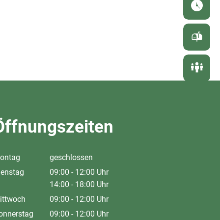
Öffnungszeiten
ontag
geschlossen
ienstag
09:00
-
12:00
Uhr
Von 09:00 bis 12:00 Uhr
14:00
-
18:00
Uhr
Von 14:00 bis 18:00 Uhr
ittwoch
09:00
-
12:00
Uhr
Von 09:00 bis 12:00 Uhr
onnerstag
09:00
-
12:00
Uhr