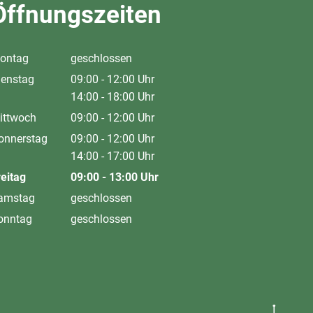
Öffnungszeiten
ontag
geschlossen
ienstag
09:00
-
12:00
Uhr
Von 09:00 bis 12:00 Uhr
14:00
-
18:00
Uhr
Von 14:00 bis 18:00 Uhr
ittwoch
09:00
-
12:00
Uhr
Von 09:00 bis 12:00 Uhr
onnerstag
09:00
-
12:00
Uhr
Von 09:00 bis 12:00 Uhr
14:00
-
17:00
Uhr
Von 14:00 bis 17:00 Uhr
reitag
09:00
-
13:00
Uhr
Von 09:00 bis 13:00 Uhr
amstag
geschlossen
onntag
geschlossen