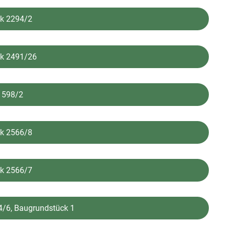
ck 2294/2
ck 2491/26
k 598/2
ck 2566/8
ck 2566/7
4/6, Baugrundstück 1