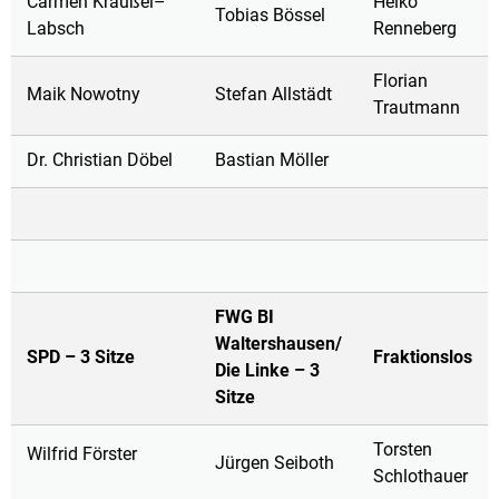
Carmen Kräußel–
Heiko
Tobias Bössel
Labsch
Renneberg
Florian
Maik Nowotny
Stefan Allstädt
Trautmann
Dr. Christian Döbel
Bastian Möller
FWG BI
Waltershausen/
SPD – 3 Sitze
Fraktionslos
Die Linke – 3
Sitze
Torsten
Wilfrid Förster
Jürgen Seiboth
Schlothauer