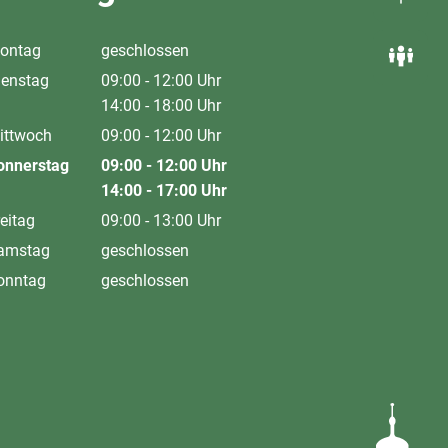
ontag
geschlossen
ienstag
09:00
-
12:00
Uhr
Von 09:00 bis 12:00 Uhr
14:00
-
18:00
Uhr
Von 14:00 bis 18:00 Uhr
ittwoch
09:00
-
12:00
Uhr
Von 09:00 bis 12:00 Uhr
onnerstag
09:00
-
12:00
Uhr
Von 09:00 bis 12:00 Uhr
14:00
-
17:00
Uhr
Von 14:00 bis 17:00 Uhr
eitag
09:00
-
13:00
Uhr
Von 09:00 bis 13:00 Uhr
amstag
geschlossen
onntag
geschlossen