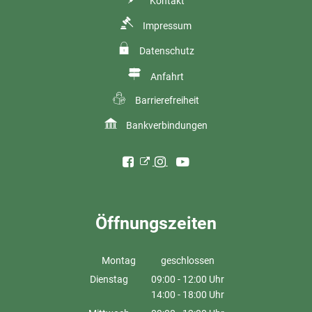
Kontakt
Impressum
Datenschutz
Anfahrt
Barrierefreiheit
Bankverbindungen
Öffnungszeiten
Montag
geschlossen
Dienstag
09:00
-
12:00
Uhr
14:00
-
18:00
Von 09:00 bis 12:00 Uhr
Uhr
Von 14:00 bis 18:00 Uhr