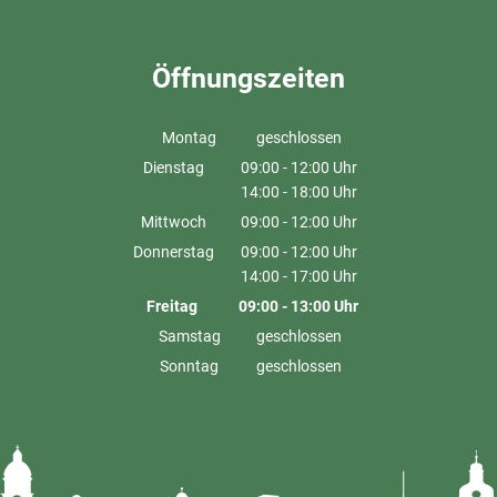
Öffnungszeiten
Montag
geschlossen
Dienstag
09:00
-
12:00
Uhr
14:00
-
18:00
Von 09:00 bis 12:00 Uhr
Uhr
Von 14:00 bis 18:00 Uhr
Mittwoch
09:00
-
12:00
Uhr
Von 09:00 bis 12:00 Uhr
Donnerstag
09:00
-
12:00
Uhr
14:00
-
17:00
Von 09:00 bis 12:00 Uhr
Uhr
Von 14:00 bis 17:00 Uhr
Freitag
09:00
-
13:00
Uhr
Von 09:00 bis 13:00 Uhr
Samstag
geschlossen
Sonntag
geschlossen