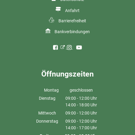
Anfahrt
Barrierefreiheit
Bankverbindungen
Öffnungszeiten
Montag
geschlossen
Dienstag
09:00
-
12:00
Uhr
14:00
-
18:00
Von 09:00 bis 12:00 Uhr
Uhr
Von 14:00 bis 18:00 Uhr
Mittwoch
09:00
-
12:00
Uhr
Von 09:00 bis 12:00 Uhr
Donnerstag
09:00
-
12:00
Uhr
14:00
-
17:00
Von 09:00 bis 12:00 Uhr
Uhr
Von 14:00 bis 17:00 Uhr