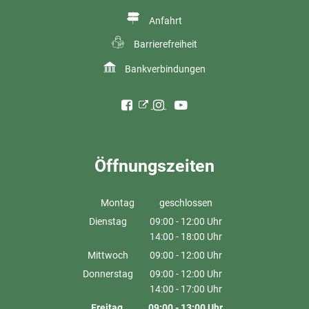
Anfahrt
Barrierefreiheit
Bankverbindungen
Öffnungszeiten
Montag
geschlossen
Dienstag
09:00
-
12:00
Uhr
14:00
-
18:00
Von 09:00 bis 12:00 Uhr
Uhr
Von 14:00 bis 18:00 Uhr
Mittwoch
09:00
-
12:00
Uhr
Von 09:00 bis 12:00 Uhr
Donnerstag
09:00
-
12:00
Uhr
14:00
-
17:00
Von 09:00 bis 12:00 Uhr
Uhr
Von 14:00 bis 17:00 Uhr
Freitag
09:00
-
13:00
Uhr