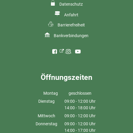
Datenschutz
Anfahrt
Barrierefreiheit
Bankverbindungen
Öffnungszeiten
Montag
geschlossen
Dienstag
09:00
-
12:00
Uhr
14:00
-
18:00
Von 09:00 bis 12:00 Uhr
Uhr
Von 14:00 bis 18:00 Uhr
Mittwoch
09:00
-
12:00
Uhr
Von 09:00 bis 12:00 Uhr
Donnerstag
09:00
-
12:00
Uhr
14:00
-
17:00
Von 09:00 bis 12:00 Uhr
Uhr